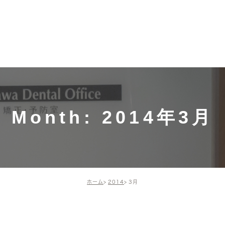
募集中！
ホーム
施術メニュー・価格
ドクター・
ドクター
一般歯科（保険診
スタッフ
療）
院長の活
インプラント
Month: 2014年3月
矯正歯科・小児矯正
歯周組織再生療法
ホーム
2014
3月
予防治療
審美治療