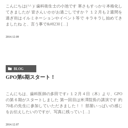
こんにちは(^^ )/ 歯科衛生士の小池です 寒さもすっかり本格化し
てきましたが 皆さんいかがお過ごしですか？ １２月も２週間を
過ぎ街はイルミネーションやイベント等で キラキラし始めてき
ましたね と、言う事で&#8230 […]
2014.12.09
BLOG
GPO第6期スタート！
こんにちは、歯科医師の多田です♪ １２月４日（木）より、GPO
の第６期がスタートしました 第一回目は米澤院長の講演です 約
70名の先生に参加していただきました！！ 部屋いっぱいの感じ
をお伝えしたいのですが、写真に残ってい […]
2014.12.07