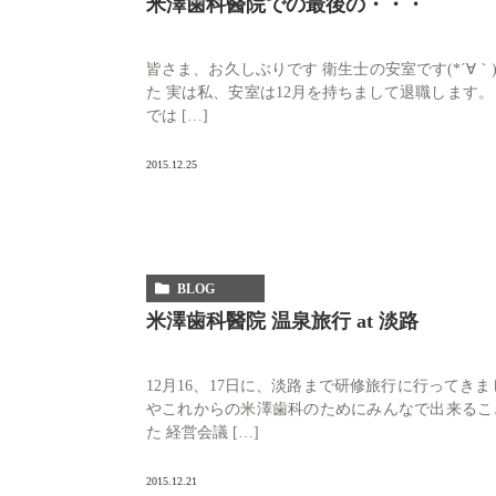
米澤歯科醫院での最後の・・・
皆さま、お久しぶりです 衛生士の安室です(*´∀
た 実は私、安室は12月を持ちまして退職します。
では […]
2015.12.25
BLOG
米澤歯科醫院 温泉旅行 at 淡路
12月16、17日に、淡路まで研修旅行に行ってき
やこれからの米澤歯科のためにみんなで出来るこ
た 経営会議 […]
2015.12.21