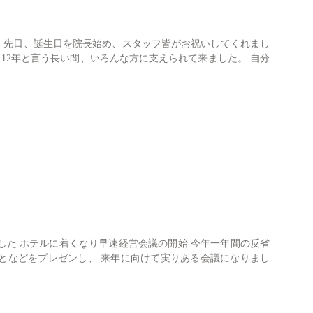
包括治療
｀) 先日、誕生日を院長始め、スタッフ皆がお祝いしてくれまし
 12年と言う長い間、いろんな方に支えられて来ました。 自分
症例
セカンドオピニオン
親知らず
診療案内一覧
ました ホテルに着くなり早速経営会議の開始 今年一年間の反省
となどをプレゼンし、 来年に向けて実りある会議になりまし