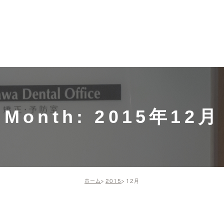
募集中！
ホーム
施術メニュー・価格
ドクター・
ドクター
一般歯科（保険診
スタッフ
療）
院長の活
インプラント
Month: 2015年12月
矯正歯科・小児矯正
歯周組織再生療法
ホーム
2015
12月
予防治療
審美治療