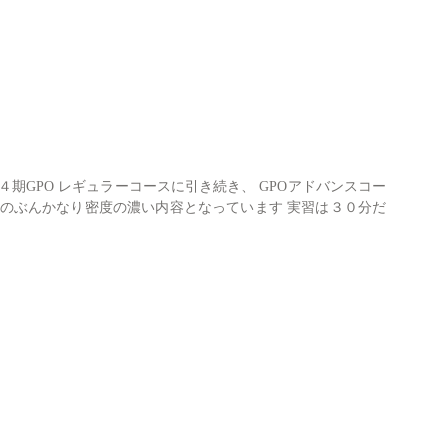
期GPO レギュラーコースに引き続き、 GPOアドバンスコー
そのぶんかなり密度の濃い内容となっています 実習は３０分だ