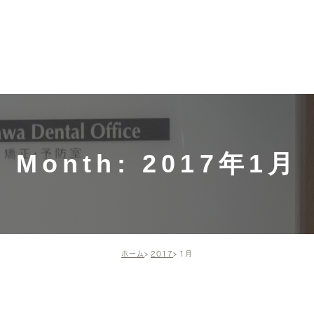
募集中！
ホーム
施術メニュー・価格
ドクター・
ドクター
一般歯科（保険診
スタッフ
療）
院長の活
インプラント
Month: 2017年1月
矯正歯科・小児矯正
歯周組織再生療法
ホーム
2017
1月
予防治療
審美治療