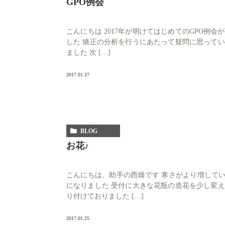
GPO例会
こんにちは 2017年が明けてはじめてのGPO例
した 矯正の分析を行うにあたって疑問に思って
ました 次 […]
2017.01.27
BLOG
お花♪
こんにちは、助手の西畑です 寒さがより増して
になりました 受付に大きな花瓶の造花を少し変
り付けておりました […]
2017.01.25