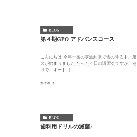
BLOG
第４期GPO アドバンスコース
こんにちは 今年一番の寒波到来で雪の降る中、第４
スが始まりました たった４日の講習会ですが、
けで、ずー […]
2017.01.15
BLOG
歯科用ドリルの滅菌♪