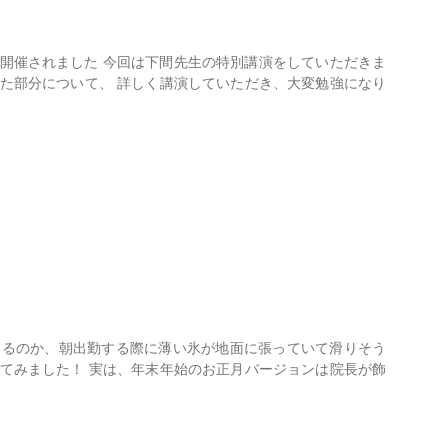
包括治療
会が開催されました 今回は下間先生の特別講演をしていただきま
いた部分について、 詳しく講演していただき、大変勉強になり
症例
セカンドオピニオン
親知らず
診療案内一覧
いるのか、朝出勤する際に薄い氷が地面に張っていて滑りそう
えてみました！ 実は、年末年始のお正月バージョンは院長が飾