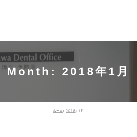
募集中！
ホーム
施術メニュー・価格
ドクター・
ドクター
一般歯科（保険診
スタッフ
療）
院長の活
インプラント
Month: 2018年1月
矯正歯科・小児矯正
歯周組織再生療法
ホーム
2018
1月
予防治療
審美治療