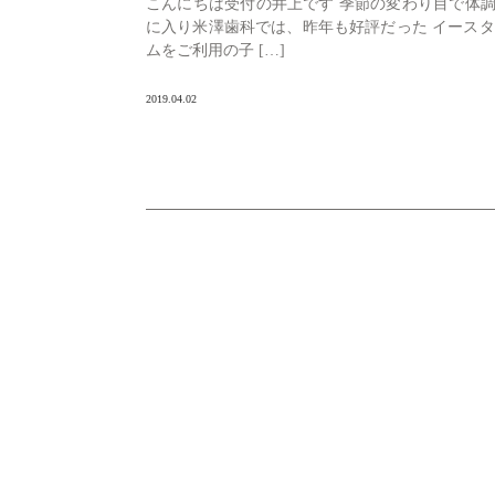
こんにちは受付の井上です 季節の変わり目で体調
に入り米澤歯科では、昨年も好評だった イース
ムをご利用の子 […]
2019.04.02