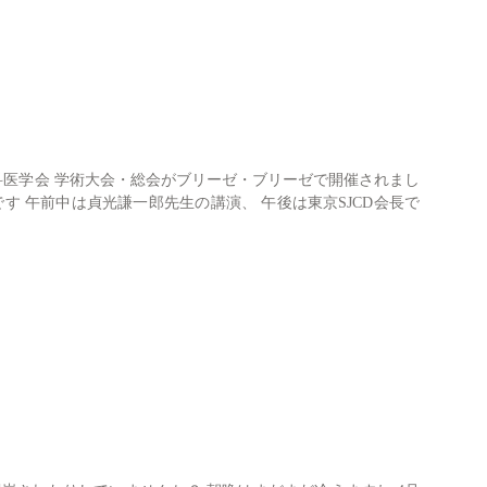
科医学会 学術大会・総会がブリーゼ・ブリーゼで開催されまし
です 午前中は貞光謙一郎先生の講演、 午後は東京SJCD会長で