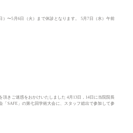
包括治療
（日）〜5月6日（火）まで休診となります。 5月7日（水）午前
症例
セカンドオピニオン
親知らず
診療案内一覧
を頂きご迷惑をおかけいたしました 4月13日，14日に当院院長
会「SAFE」の第七回学術大会に、スタッフ総出で参加して参