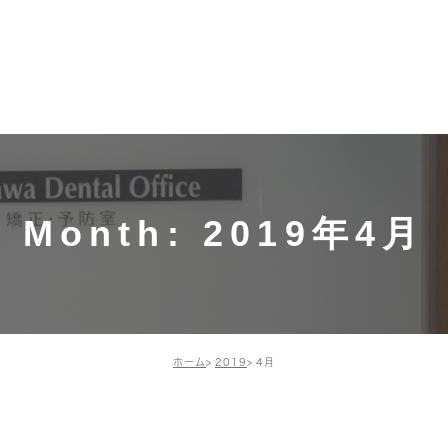
募集中！
ホーム
施術メニュー・価格
ドクター・
ドクター
一般歯科（保険診
スタッフ
療）
院長の活
インプラント
Month: 2019年4月
矯正歯科・小児矯正
歯周組織再生療法
ホーム
2019
4月
予防治療
審美治療