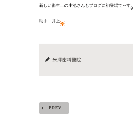
新しい衛生士の小池さんもブログに初登場で～す
助手 井上
米澤歯科醫院
PREV