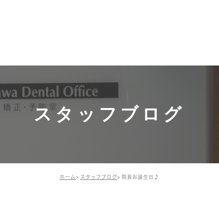
募集中！
ホーム
施術メニュー・価格
ドクター・
ドクター
一般歯科（保険診
スタッフ
療）
院長の活
インプラント
スタッフブログ
矯正歯科・小児矯正
歯周組織再生療法
ホーム
スタッフブログ
院長お誕生日♪
予防治療
審美治療