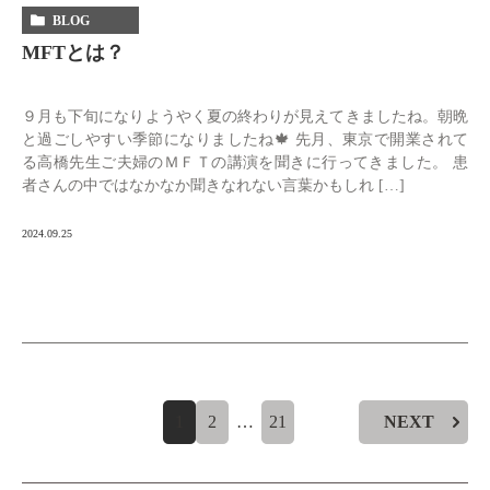
BLOG
MFTとは？
９月も下旬になりようやく夏の終わりが見えてきましたね。朝晩
と過ごしやすい季節になりましたね🍁 先月、東京で開業されて
る高橋先生ご夫婦のＭＦＴの講演を聞きに行ってきました。 患
者さんの中ではなかなか聞きなれない言葉かもしれ […]
2024.09.25
1
2
…
21
NEXT