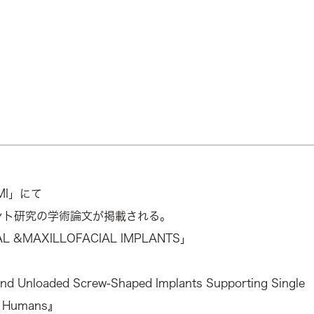
I」にて
ント研究の学術論文が掲載される。
 ORAL &MAXILLOFACIAL IMPLANTS」
and Unloaded Screw-Shaped Implants Supporting Single
in Humans』