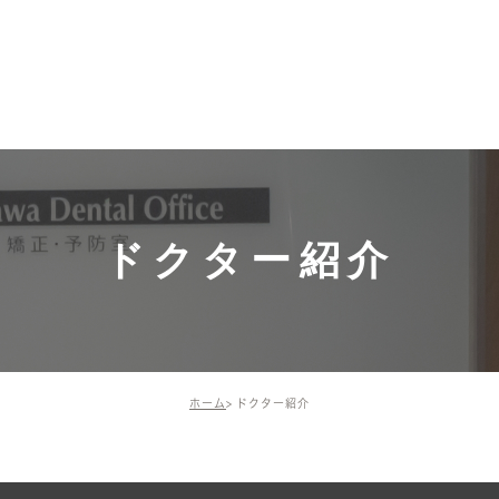
募集中！
ホーム
施術メニュー・価格
ドクター・
ドクター
一般歯科（保険診
スタッフ
療）
院長の活
インプラント
ドクター紹介
矯正歯科・小児矯正
歯周組織再生療法
ホーム
ドクター紹介
予防治療
審美治療