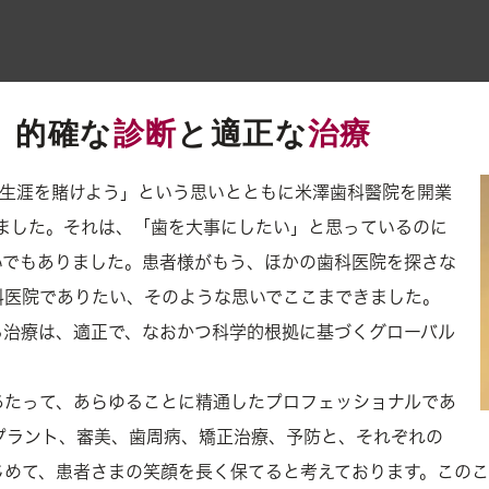
包括治療
症例
、的確な
診断
と適正な
治療
セカンドオピニオン
の生涯を賭けよう」という思いとともに米澤歯科醫院を開業
親知らず
ました。それは、「歯を大事にしたい」と思っているのに
いでもありました。患者様がもう、ほかの歯科医院を探さな
診療案内一覧
科医院でありたい、そのような思いでここまできました。
る治療は、適正で、なおかつ科学的根拠に基づくグローバル
。
あたって、あらゆることに精通したプロフェッショナルであ
プラント、審美、歯周病、矯正治療、予防と、それぞれの
じめて、患者さまの笑顔を長く保てると考えております。このこ