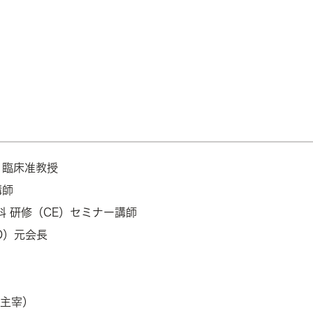
 臨床准教授
講師
科 研修（CE）セミナー講師
D）元会長
（主宰）