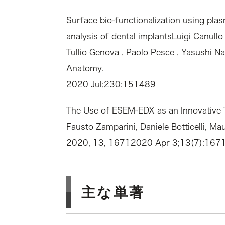
Surface bio-functionalization using pla
analysis of dental implantsLuigi Canullo 
Tullio Genova , Paolo Pesce , Yasushi N
Anatomy.
2020 Jul;230:151489
The Use of ESEM-EDX as an Innovative T
Fausto Zamparini, Daniele Botticelli, Ma
2020, 13, 16712020 Apr 3;13(7):1671
主な単著