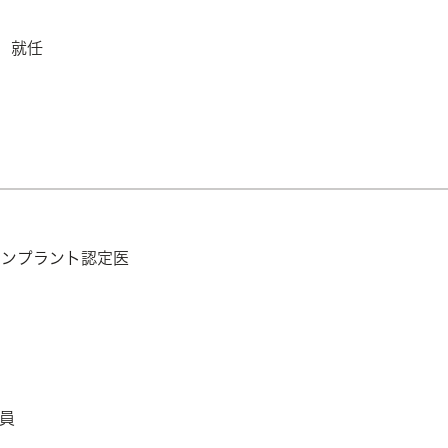
 就任
インプラント認定医
会員