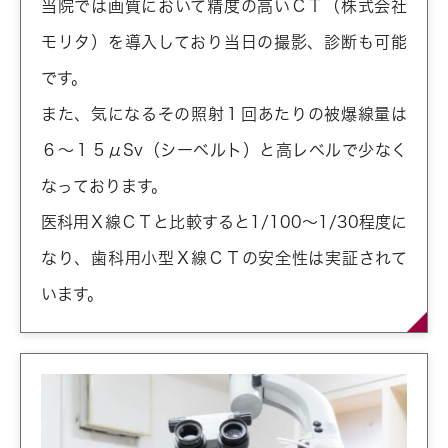
当院では画質において精度の高いＣＴ（株式会社
モリタ）を導入しており当日の撮影、診断も可能
です。
また、気になるその照射１回あたりの被爆線量は
６～１５μSv（シーベルト）と高レベルで少なく
なっております。
医科用Ｘ線ＣＴと比較すると1/100～1/30程度に
なり、歯科用小型Ｘ線ＣＴの安全性は実証されて
います。