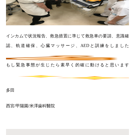
インカムで状況報告、救急措置に準じて救急車の要請、意識確
認、軌道確保、心臓マッサージ、AEDと訓練をしました
もし緊急事態が生じたら素早く的確に動けると思います
多田
西宮/甲陽園/米澤歯科醫院