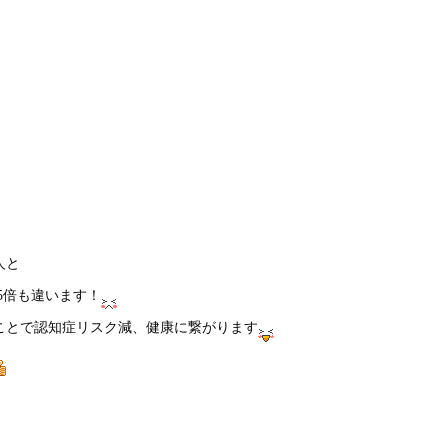
包括治療
症例
セカンドオピニオン
親知らず
診療案内一覧
人と
5倍も違います！
ことで認知症リスク減、健康に繋がります