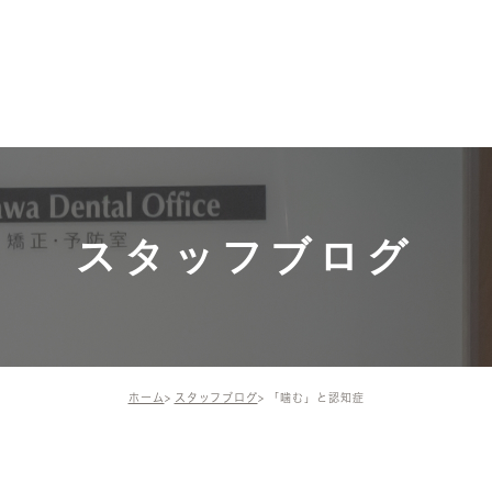
募集中！
ホーム
施術メニュー・価格
ドクター・
ドクター
一般歯科（保険診
スタッフ
療）
院長の活
インプラント
スタッフブログ
矯正歯科・小児矯正
歯周組織再生療法
ホーム
スタッフブログ
「噛む」と認知症
予防治療
審美治療