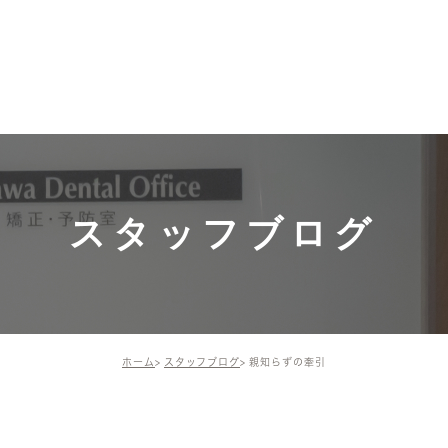
募集中！
ホーム
施術メニュー・価格
ドクター・
ドクター
一般歯科（保険診
スタッフ
療）
院長の活
インプラント
スタッフブログ
矯正歯科・小児矯正
歯周組織再生療法
ホーム
スタッフブログ
親知らずの牽引
予防治療
審美治療