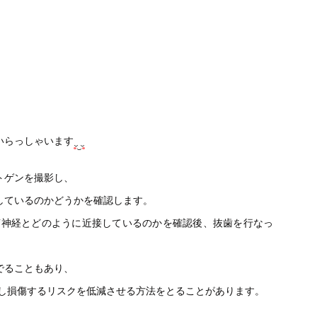
包括治療
症例
セカンドオピニオン
親知らず
いらっしゃいます
診療案内一覧
トゲンを撮影し、
しているのかどうかを確認します。
槽神経とどのように近接しているのかを確認後、抜歯を行なっ
でることもあり、
をし損傷するリスクを低減させる方法をとることがあります。